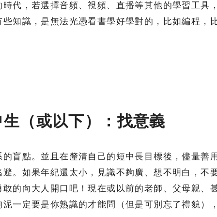
的時代，若選擇音頻、視頻、直播等其他的學習工具
有些知識，是無法光憑看書學好學對的，比如編程，
中生（或以下）：找意義
系的盲點。並且在釐清自己的短中長目標後，儘量善
逃避。如果年紀還太小，見識不夠廣、想不明白，不
勇敢的向大人開口吧！現在或以前的老師、父母親、
拘泥一定要是你熟識的才能問（但是可別忘了禮貌）