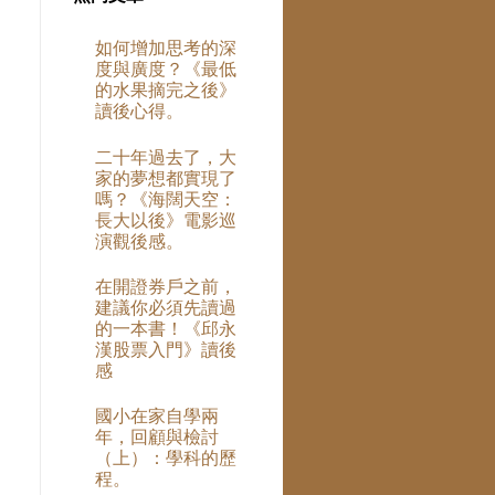
如何增加思考的深
度與廣度？《最低
的水果摘完之後》
讀後心得。
二十年過去了，大
家的夢想都實現了
嗎？《海闊天空：
長大以後》電影巡
演觀後感。
在開證券戶之前，
建議你必須先讀過
的一本書！《邱永
漢股票入門》讀後
感
國小在家自學兩
年，回顧與檢討
年
（上）：學科的歷
程。