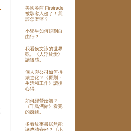
厚
美國券商 Firstrade
什
被駭客入侵了！我
該怎麼辦？
小學生如何規劃自
由行？
我看侯文詠的世界
觀。《人浮於愛》
讀後感。
個人與公司如何持
續進化？《原則：
生活和工作》讀後
心得。
如何經營婚姻？
《千鳥酒館》看完
真
的感觸。
多看故事書居然能
讓成績變好？《小