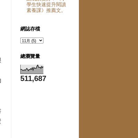
學生快速提升閱讀
素養課》推薦文。
網誌存檔
國
總瀏覽量
很
，
511,687
的
書
資