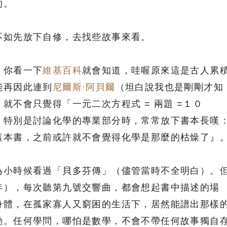
的。
不如先放下自修，去找些故事來看。
，你看一下
維基百科
就會知道，哇喔原來這是古人累
能再因此連到
尼爾斯·阿貝爾
（坦白說我也是剛剛才知
就不會只覺得「一元二次方程式 = 兩題 =１０
，特別是討論化學的專業部分時，常常放下書本長嘆
這本書，之前或許就不會覺得化學是那麼的枯燥了』
為小時候看過「貝多芬傳」（儘管當時不全明白）。
年），每次聽第九號交響曲，都會想起書中描述的場
身體，在孤家寡人又窮困的生活下，居然能譜出那樣
動。任何學問，哪怕是數學，不會不帶任何故事獨自