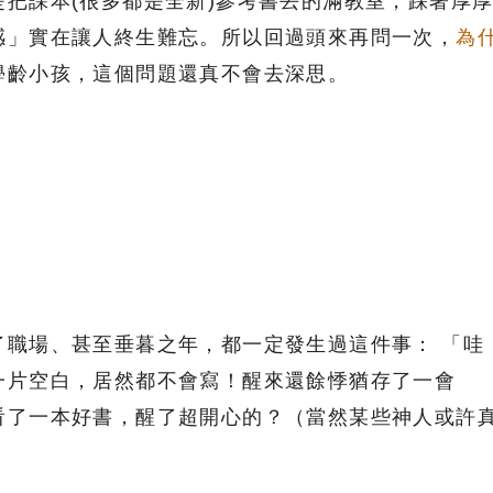
把課本(很多都是全新)參考書丟的滿教室，踩著厚
感」實在讓人終生難忘。所以回過頭來再問一次，
為
學齡小孩，這個問題還真不會去深思。
了職場、甚至垂暮之年，都一定發生過這件事： 「哇
一片空白，居然都不會寫！醒來還餘悸猶存了一會
看了一本好書，醒了超開心的？（當然某些神人或許