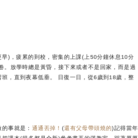
更早)，疲累的到校，密集的上課(上50分鐘休息10分
考卷。放學時總是黃昏，接下來或者不是回家，而是過
班，直到夜幕低垂。 日復一日，從6歲到18歲，整
做的事就是：
通通丟掉！
(
還有父母帶頭燒的
)記得當