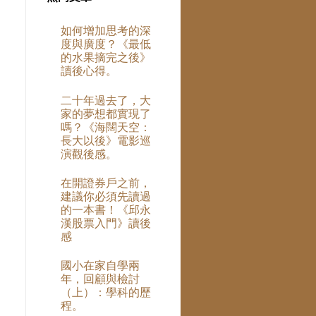
。
如何增加思考的深
度與廣度？《最低
的水果摘完之後》
讀後心得。
二十年過去了，大
家的夢想都實現了
嗎？《海闊天空：
長大以後》電影巡
演觀後感。
在開證券戶之前，
建議你必須先讀過
的一本書！《邱永
漢股票入門》讀後
感
國小在家自學兩
年，回顧與檢討
（上）：學科的歷
程。