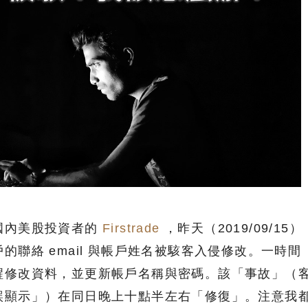
國內美股投資者的
Firstrade
，昨天（2019/09/15）
的聯絡 email 與帳戶姓名被駭客入侵修改。一時間
醒修改資料，並更新帳戶名稱與密碼。該「事故」（
誤顯示」）在同日晚上十點半左右「修復」。注意我