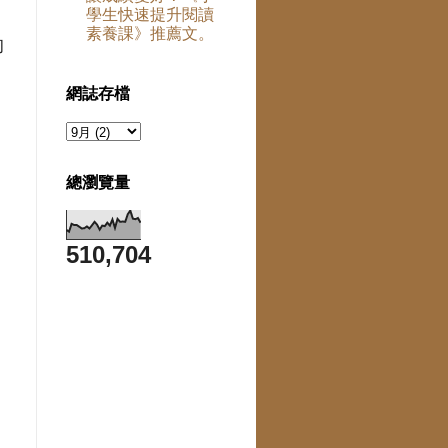
學生快速提升閱讀
素養課》推薦文。
的
，
網誌存檔
當
偷
總瀏覽量
510,704