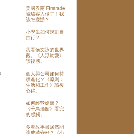
美國券商 Firstrade
被駭客入侵了！我
該怎麼辦？
小學生如何規劃自
由行？
我看侯文詠的世界
觀。《人浮於愛》
讀後感。
隨
個人與公司如何持
續進化？《原則：
聲
生活和工作》讀後
心得。
如何經營婚姻？
《千鳥酒館》看完
的感觸。
多看故事書居然能
讓成績變好？《小