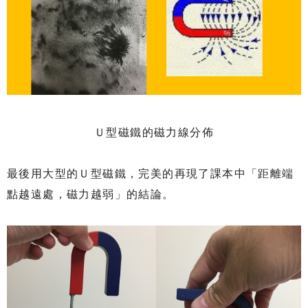
Ｕ型磁鐵的磁力線分佈
最後用大型的Ｕ型磁鐵，完美的再現了課本中「距離端
點越遠處，磁力越弱」的結論。