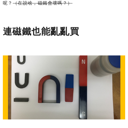
呢？
（在說啥，磁鐵會壞嗎？）
連磁鐵也能亂亂買