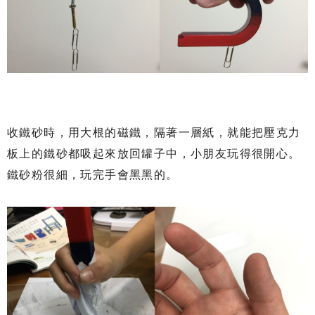
收鐵砂時，用大根的磁鐵，隔著一層紙，就能把壓克力
板上的鐵砂都吸起來放回罐子中，小朋友玩得很開心。
鐵砂粉很細，玩完手會黑黑的。