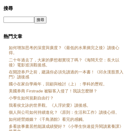
搜尋
熱門文章
如何增加思考的深度與廣度？《最低的水果摘完之後》讀後心
得。
二十年過去了，大家的夢想都實現了嗎？《海闊天空：長大以
後》電影巡演觀後感。
在開證券戶之前，建議你必須先讀過的一本書！《邱永漢股票入
門》讀後感
國小在家自學兩年，回顧與檢討（上）：學科的歷程。
美國券商 Firstrade 被駭客入侵了！我該怎麼辦？
小學生如何規劃自由行？
我看侯文詠的世界觀。《人浮於愛》讀後感。
個人與公司如何持續進化？《原則：生活和工作》讀後心得。
如何經營婚姻？《千鳥酒館》看完的感觸。
多看故事書居然能讓成績變好？《小學生快速提升閱讀素養課》