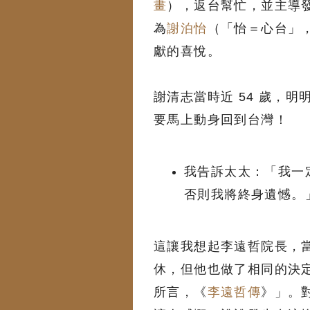
畫
），返台幫忙，並主導
為
謝泊怡
（「怡＝心台」
獻的喜悅。
謝清志當時近 54 歲，明
要馬上動身回到台灣！
我告訴太太：「我一
否則我將終身遺憾。
這讓我想起李遠哲院長，
休，但他也做了相同的決
所言，《
李遠哲傳
》」。