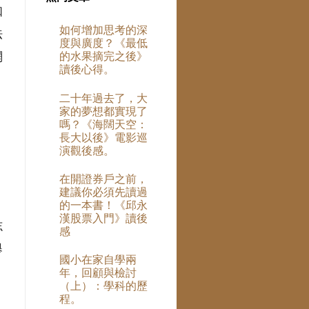
知
如何增加思考的深
法
度與廣度？《最低
網
的水果摘完之後》
讀後心得。
二十年過去了，大
家的夢想都實現了
嗎？《海闊天空：
長大以後》電影巡
演觀後感。
在開證券戶之前，
建議你必須先讀過
的一本書！《邱永
漢股票入門》讀後
志
感
舉
國小在家自學兩
年，回顧與檢討
（上）：學科的歷
程。