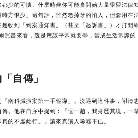
怕都少的可憐。什麼時候你可能會開始大量學習法律
用時方恨少」這句話，雖然老掉牙的怕人，但套用在
底是收到「到案通知書」（甚至「起訴書」）才打開
拍賣網買書來看，還是應該平常就要學，當成生活常識的
的「自傳」
是「南科減振案第一手報導」。沒遇到這件事，謝清
自傳。他在自序中提到：「這一趟，我身歷其境，一
卻真的不虛此行。」讀來真讓人唏噓不已。