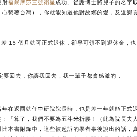
發射
福爾摩莎三號衛星
成功。從謝博士將兒子的名字
，心繫著台灣），你就能知道他對故鄉的愛，及返鄉
明差 15 個月就可正式退休，卻寧可領不到退休金，也
定要回去，你讓我回去，我一輩子都會感激的，
」
當年在返國就任中研院院長時，也是差一年就能正式
定：「算了，我們不要為五斗米折腰！（此為院長夫
對比本書附錄中，這些被起訴的學者事後說出的話，