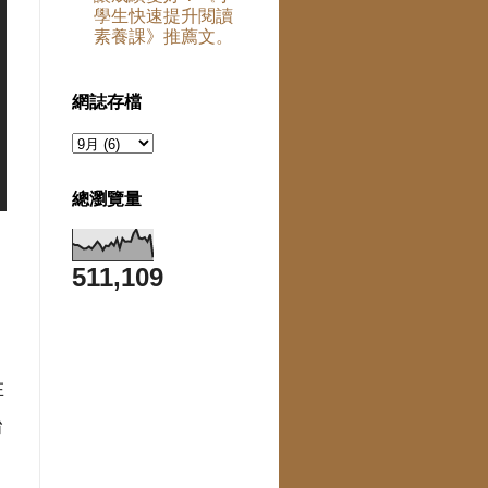
學生快速提升閱讀
素養課》推薦文。
網誌存檔
總瀏覽量
511,109
在
台