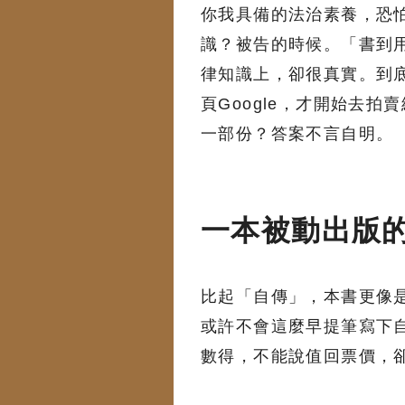
你我具備的法治素養，恐
識？被告的時候。「書到
律知識上，卻很真實。到
頁Google，才開始去
一部份？答案不言自明。
一本被動出版
比起「自傳」，本書更像
或許不會這麼早提筆寫下
數得，不能說值回票價，