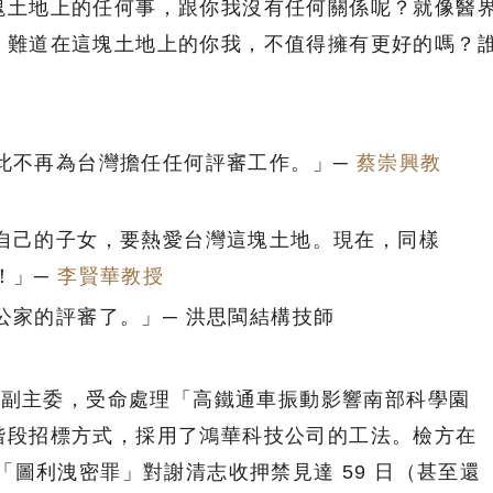
塊土地上的任何事，跟你我沒有任何關係呢？就像醫
，難道在這塊土地上的你我，不值得擁有更好的嗎？
此不再為台灣擔任任何評審工作。」─
蔡崇興教
自己的子女，要熱愛台灣這塊土地。現在，同樣
！」─
李賢華教授
公家的評審了。」─ 洪思閩結構技師
科會副主委，受命處理「高鐵通車振動影響南部科學園
階段招標方式，採用了鴻華科技公司的工法。檢方在
 日，以「圖利洩密罪」對謝清志收押禁見達 59 日（甚至還