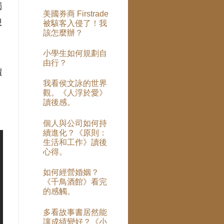
獨
美國券商 Firstrade
想
被駭客入侵了！我
該怎麼辦？
小學生如何規劃自
由行？
價
我看侯文詠的世界
觀。《人浮於愛》
讀後感。
個人與公司如何持
續進化？《原則：
生活和工作》讀後
心得。
如何經營婚姻？
《千鳥酒館》看完
的感觸。
多看故事書居然能
讓成績變好？《小