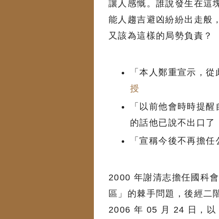
讓人感慨。誰說發生在這
能人趨吉避凶紛紛出走般
又該為這樣的局勢負責？
「本人鄭重宣示，從
授
「以前他會時時提醒
的話他已說不出口了
「宣稱今後不再擔任
2000 年謝清志擔任國
區」的棘手問題，後經二
2006 年 05 月 24