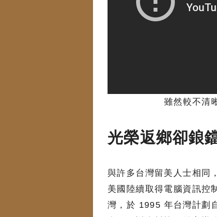
雖然較不清
光榮返鄉卻鋃
與許多台灣留美人士相同，
美國陸續取得電腦資訊控
灣，於 1995 年台灣計