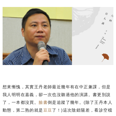
想來慚愧，其實王丹老師最近幾年有在中正兼課，但是
我人明明在嘉義，卻一次也沒聽過他的演講。書更別說
了，一本都沒買。
臉書
倒是追蹤了幾年。(除了王丹本人
動態，第二熟的就是
豆豆
了！)這次陰錯陽差，看診空檔