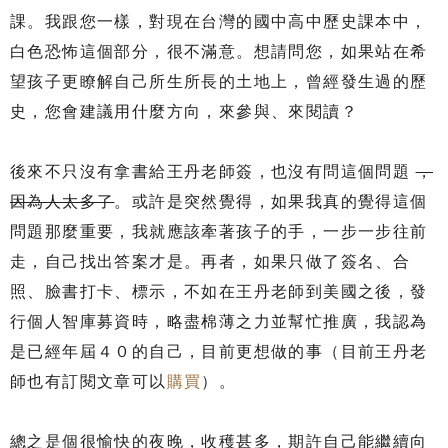
課。我跟您一樣，對現在台灣的國中高中歷史課本中，
白色恐怖這個部分，很不滿意。想請問您，如果站在希
望孩子更瞭解自己所生所長的土地上，曾經發生過的歷
史，您會建議用什麼方向，來參與、來閱讀？
後來不只沒有拿書給王丹老師簽，也沒有問這個問題
，
因為人太多了
。或許是突然覺得，如果我真的覺得這個
問題那麼重要，我就應該牽著孩子的手，一步一步往前
走，自己找出答案才是。再者，如果只做了簽名、合
照、臉書打卡、標示，不如在王丹老師到美國之後，發
行個人智庫募資時，略盡棉薄之力並幫忙推廣，我認為
是已經年屆４０的自己，目前更想做的事（目前王丹老
師也有訂閱文章可以
購買
）。
總之是個很愉快的夜晚，收穫甚多，期許自己能繼續向