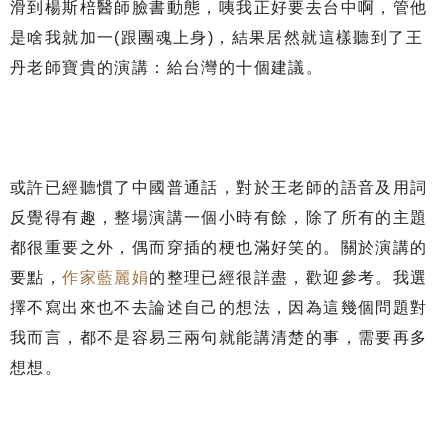
滑到楊斯棓醫師臉書動態，咦我正好要去台中啊，管他
是啥我就加一(跟團魂上身)，結果居然就這樣聽到了王
丹老師寶貴的演講：給台灣的十個建議。
或許已經聽慣了中國普通話，對於王老師的語音及用詞
反覺得有趣，整場演講一個小時有餘，除了所有的主題
都很重要之外，偶而穿插的梗也滿好笑的。關於演講的
要點，
作家藍麗娟
的整理已經很詳盡，歡迎參考。我選
擇不寫出來也不去論述自己的想法，因為這幾個問題對
我而言，都不是容易三兩句就能講清楚的事，需要再多
想想。